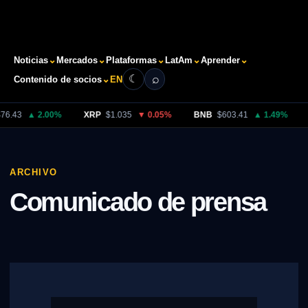
⌄
⌄
⌄
⌄
⌄
Noticias
Mercados
Plataformas
LatAm
Aprender
⌕
☾
⌄
Contenido de socios
EN
Buscar
76.43
▲ 2.00%
XRP
$1.035
▼ 0.05%
BNB
$603.41
▲ 1.49%
ARCHIVO
Comunicado de prensa