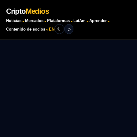
Cripto
Medios
⌄
⌄
⌄
⌄
⌄
Noticias
Mercados
Plataformas
LatAm
Aprender
⌕
☾
⌄
Contenido de socios
EN
Buscar