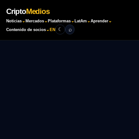
Cripto
Medios
⌄
⌄
⌄
⌄
⌄
Noticias
Mercados
Plataformas
LatAm
Aprender
⌕
☾
⌄
Contenido de socios
EN
Buscar