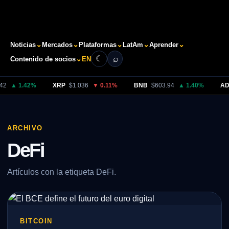
⌄
⌄
⌄
⌄
⌄
Noticias
Mercados
Plataformas
LatAm
Aprender
⌕
☾
⌄
Contenido de socios
EN
Buscar
2
▲ 1.42%
XRP
$1.036
▼ 0.11%
BNB
$603.94
▲ 1.40%
AD
ARCHIVO
DeFi
Artículos con la etiqueta DeFi.
BITCOIN